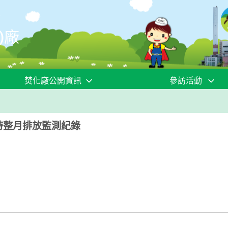
)廠
焚化廠公開資訊
參訪活動
4小時整月排放監測紀錄