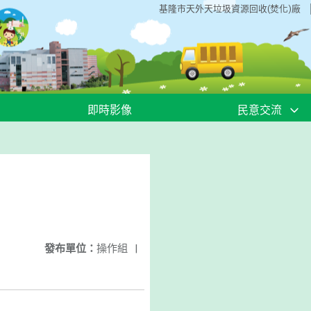
基隆市天外天垃圾資源回收(焚化)廠
即時影像
民意交流
發布單位：
操作組
|