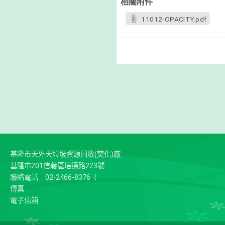
相關附件
11012-OPACITY.pdf
基隆市天外天垃圾資源回收(焚化)廠
基隆市201信義區培德路223號
聯絡電話
02-2466-8376
|
傳真
電子信箱