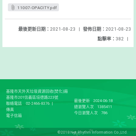
11007-OPACITY.pdf
最後更新日期：
2021-08-23
|
發佈日期：
2021-08-23
點擊率：
382
|
基隆市天外天垃圾資源回收(焚化)廠
基隆市201信義區培德路223號
最後更新
2024-06-18
聯絡電話
02-2466-8376
|
總瀏覽人次
1385411
傳真
今日瀏覽人次
786
電子信箱
©2018 Net Rhythm Information Co.,Ltd.