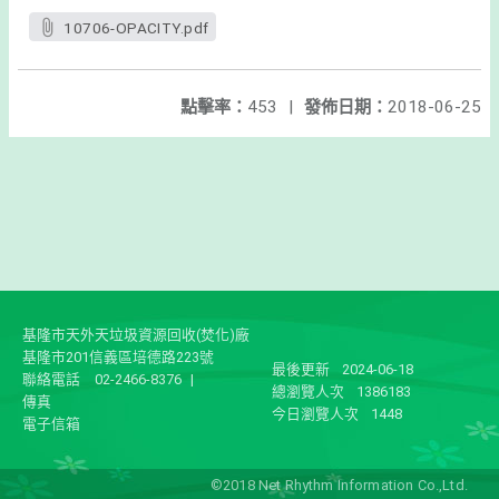
10706-OPACITY.pdf
點擊率：
453
|
發佈日期：
2018-06-25
基隆市天外天垃圾資源回收(焚化)廠
基隆市201信義區培德路223號
最後更新
2024-06-18
聯絡電話
02-2466-8376
|
總瀏覽人次
1386183
傳真
今日瀏覽人次
1448
電子信箱
©2018 Net Rhythm Information Co.,Ltd.