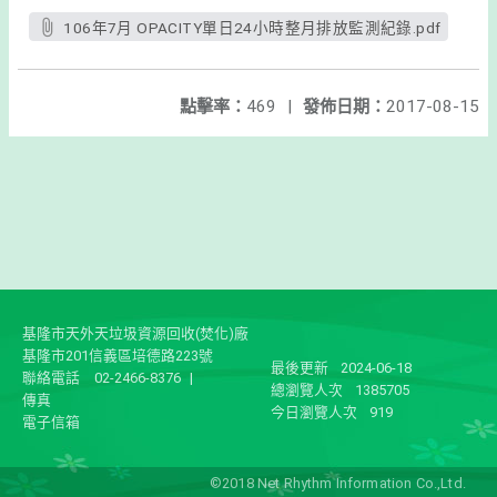
106年7月 OPACITY單日24小時整月排放監測紀錄.pdf
點擊率：
469
|
發佈日期：
2017-08-15
基隆市天外天垃圾資源回收(焚化)廠
基隆市201信義區培德路223號
最後更新
2024-06-18
聯絡電話
02-2466-8376
|
總瀏覽人次
1385705
傳真
今日瀏覽人次
919
電子信箱
©2018 Net Rhythm Information Co.,Ltd.