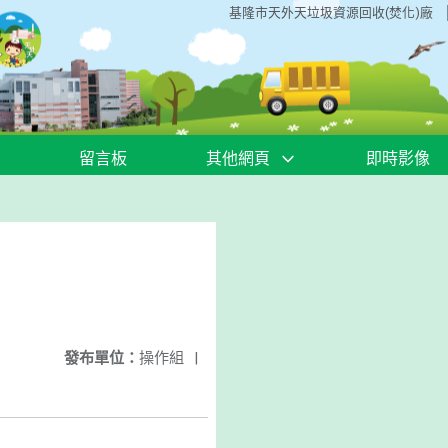
基隆市天外天垃圾資源回收(焚化)廠
留言板
其他網頁
即時影像
發布單位：
操作組
|