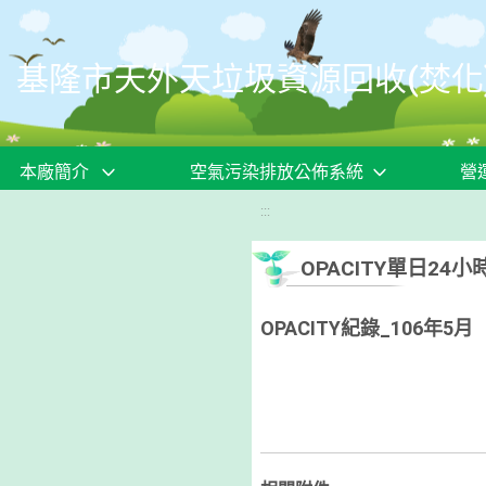
移至網頁之主要內容區位置
基隆市天外天垃圾資源回收(焚化
本廠簡介
空氣污染排放公佈系統
營
:::
OPACITY單日2
OPACITY紀錄_106年5月