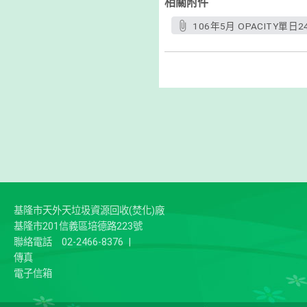
相關附件
106年5月 OPACITY單
基隆市天外天垃圾資源回收(焚化)廠
基隆市201信義區培德路223號
聯絡電話
02-2466-8376
|
傳真
電子信箱