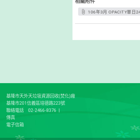
相關附件
106年3月 OPACITY單
基隆市天外天垃圾資源回收(焚化)廠
基隆市201信義區培德路223號
聯絡電話
02-2466-8376
|
傳真
電子信箱