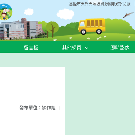
基隆市天外天垃圾資源回收(焚化)廠
留言板
其他網頁
即時影像
發布單位：
操作組
|