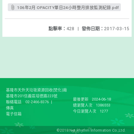
106年2月 OPACITY單日24小時整月排放監測紀錄.pdf
點擊率：
428
|
發佈日期：
2017-03-15
基隆市天外天垃圾資源回收(焚化)廠
基隆市201信義區培德路223號
最後更新
2024-06-18
聯絡電話
02-2466-8376
|
總瀏覽人次
1386553
傳真
今日瀏覽人次
1277
電子信箱
©2018 Net Rhythm Information Co.,Ltd.