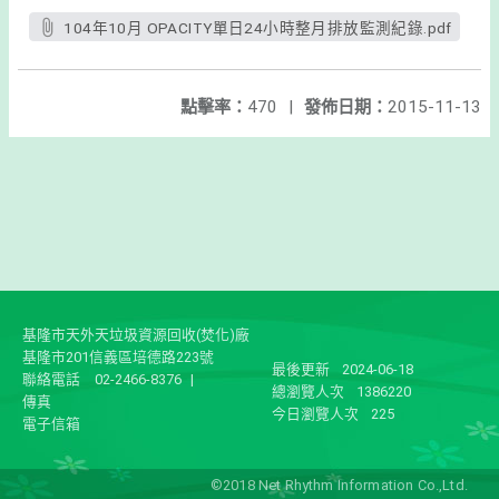
104年10月 OPACITY單日24小時整月排放監測紀錄.pdf
點擊率：
470
|
發佈日期：
2015-11-13
基隆市天外天垃圾資源回收(焚化)廠
基隆市201信義區培德路223號
最後更新
2024-06-18
聯絡電話
02-2466-8376
|
總瀏覽人次
1386220
傳真
今日瀏覽人次
225
電子信箱
©2018 Net Rhythm Information Co.,Ltd.