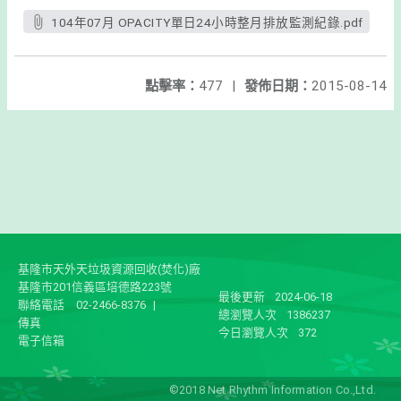
104年07月 OPACITY單日24小時整月排放監測紀錄.pdf
點擊率：
477
|
發佈日期：
2015-08-14
基隆市天外天垃圾資源回收(焚化)廠
基隆市201信義區培德路223號
最後更新
2024-06-18
聯絡電話
02-2466-8376
|
總瀏覽人次
1386237
傳真
今日瀏覽人次
372
電子信箱
©2018 Net Rhythm Information Co.,Ltd.