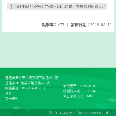
104年02月 OPACITY單日24小時整月排放監測紀錄.pdf
點擊率：
477
|
發佈日期：
2015-03-13
基隆市天外天垃圾資源回收(焚化)廠
基隆市201信義區培德路223號
最後更新
2024-06-18
聯絡電話
02-2466-8376
|
總瀏覽人次
1386184
傳真
今日瀏覽人次
1451
電子信箱
©2018 Net Rhythm Information Co.,Ltd.