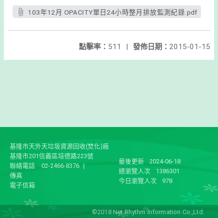
103年12月 OPACITY單日24小時整月排放監測紀錄.pdf
點擊率：
511
|
發佈日期：
2015-01-15
基隆市天外天垃圾資源回收(焚化)廠
基隆市201信義區培德路223號
最後更新
2024-06-18
聯絡電話
02-2466-8376
|
總瀏覽人次
1386301
傳真
今日瀏覽人次
978
電子信箱
©2018 Net Rhythm Information Co.,Ltd.