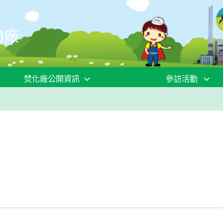
)廠
焚化廠公開資訊
參訪活動