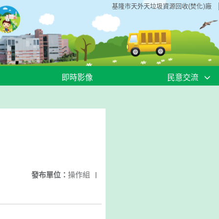
基隆市天外天垃圾資源回收(焚化)廠
即時影像
民意交流
發布單位：
操作組
|