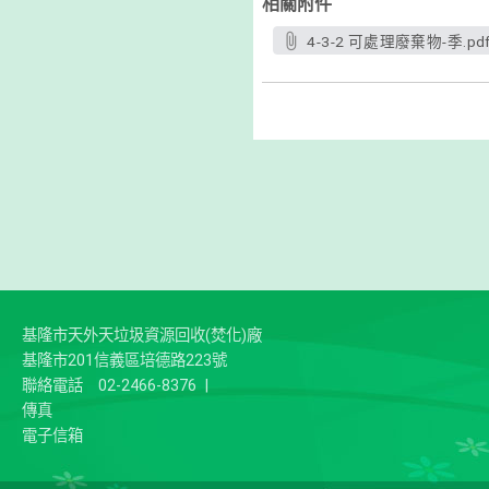
相關附件
4-3-2 可處理廢棄物-季.pd
基隆市天外天垃圾資源回收(焚化)廠
基隆市201信義區培德路223號
聯絡電話
02-2466-8376
|
傳真
電子信箱