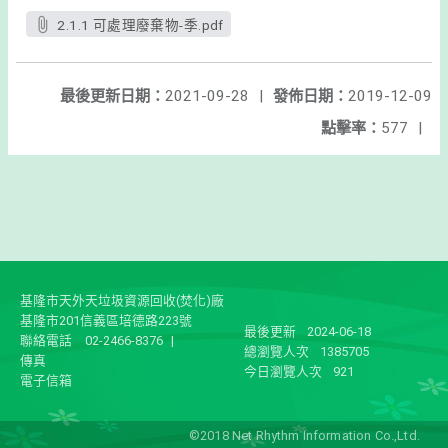
2.1.1 可處理廢棄物-季.pdf
最後更新日期：
2021-09-28
|
發佈日期：
2019-12-09
點擊率：
577
|
基隆市天外天垃圾資源回收(焚化)廠
基隆市201信義區培德路223號
最後更新
2024-06-18
聯絡電話
02-2466-8376
|
總瀏覽人次
1385705
傳真
今日瀏覽人次
921
電子信箱
©2018 Net Rhythm Information Co.,Ltd.