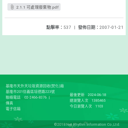
2.1.1 可處理廢棄物.pdf
點擊率：
537
|
發佈日期：
2007-01-21
基隆市天外天垃圾資源回收(焚化)廠
基隆市201信義區培德路223號
最後更新
2024-06-18
聯絡電話
02-2466-8376
|
總瀏覽人次
1385465
傳真
今日瀏覽人次
1103
電子信箱
©2018 Net Rhythm Information Co.,Ltd.