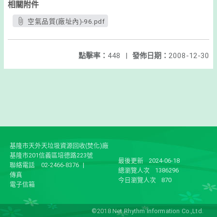
相關附件
空氣品質(廠址內)-96.pdf
點擊率：
448
|
發佈日期：
2008-12-30
基隆市天外天垃圾資源回收(焚化)廠
基隆市201信義區培德路223號
最後更新
2024-06-18
聯絡電話
02-2466-8376
|
總瀏覽人次
1386296
傳真
今日瀏覽人次
870
電子信箱
©2018 Net Rhythm Information Co.,Ltd.