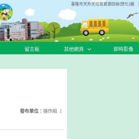
基隆市天外天垃圾資源回收(焚化)廠
留言板
其他網頁
即時影像
發布單位：
操作組
|