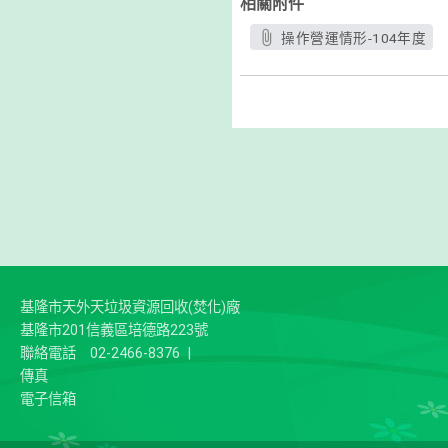
相關附件
操作營運情形-104年度
基隆市天外天垃圾資源回收(焚化)廠
基隆市201信義區培德路223號
聯絡電話
02-2466-8376
|
傳真
電子信箱