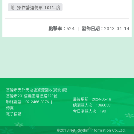
操作營運情形-101年度
點擊率：
524
|
發佈日期：
2013-01-14
基隆市天外天垃圾資源回收(焚化)廠
基隆市201信義區培德路223號
最後更新
2024-06-18
聯絡電話
02-2466-8376
|
總瀏覽人次
1386058
傳真
今日瀏覽人次
190
電子信箱
©2018 Net Rhythm Information Co.,Ltd.