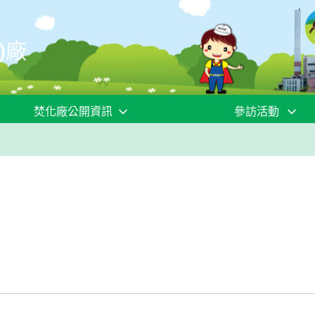
)廠
焚化廠公開資訊
參訪活動