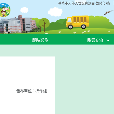
基隆市天外天垃圾資源回收(焚化)廠
即時影像
民意交流
發布單位：
操作組
|