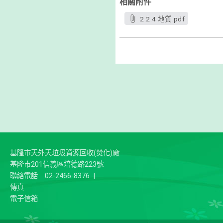
相關附件
2.2.4 地質.pdf
基隆市天外天垃圾資源回收(焚化)廠
基隆市201信義區培德路223號
聯絡電話
02-2466-8376
|
傳真
電子信箱