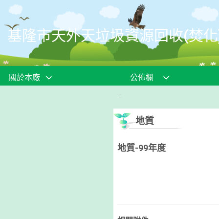
移至網頁之主要內容區位置
基隆市天外天垃圾資源回收(焚化
關於本廠
公佈欄
:::
地質
地質-99年度