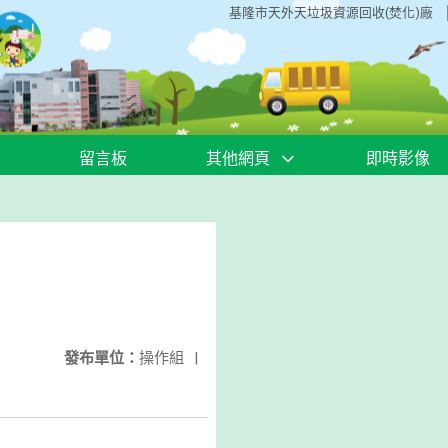
基隆市天外天垃圾資源回收(焚化)廠
留言板
其他網頁
即時影像
發布單位：
操作組
|