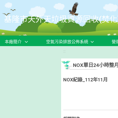
移至網頁之主要內容區位置
基隆市天外天垃圾資源回收(焚化
本廠簡介
空氣污染排放公佈系統
營
:::
NOX單日24小時整
NOX紀錄_112年11月