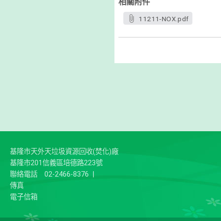
相關附件
11211-NOX.pdf
基隆市天外天垃圾資源回收(焚化)廠
基隆市201信義區培德路223號
聯絡電話
02-2466-8376
|
傳真
電子信箱