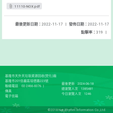
11110-NOX.pdf
最後更新日期：
2022-11-17
|
發佈日期：
2022-11-17
點擊率：
319
|
基隆市天外天垃圾資源回收(焚化)廠
基隆市201信義區培德路223號
最後更新
2024-06-18
聯絡電話
02-2466-8376
|
總瀏覽人次
1385481
傳真
今日瀏覽人次
1246
電子信箱
©2018 Net Rhythm Information Co.,Ltd.