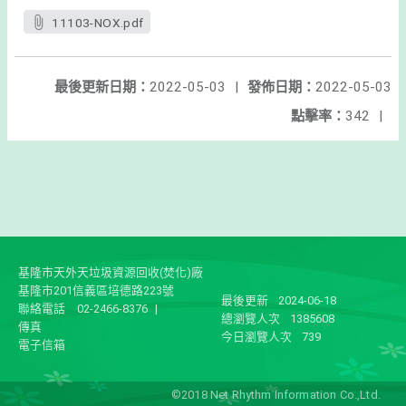
11103-NOX.pdf
最後更新日期：
2022-05-03
|
發佈日期：
2022-05-03
點擊率：
342
|
基隆市天外天垃圾資源回收(焚化)廠
基隆市201信義區培德路223號
最後更新
2024-06-18
聯絡電話
02-2466-8376
|
總瀏覽人次
1385608
傳真
今日瀏覽人次
739
電子信箱
©2018 Net Rhythm Information Co.,Ltd.