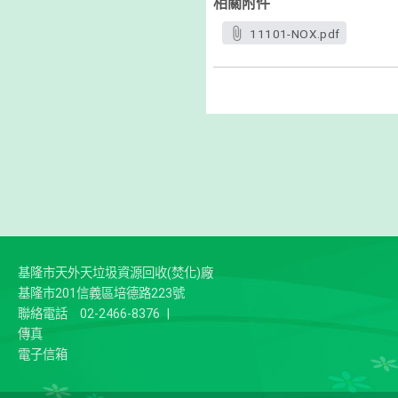
相關附件
11101-NOX.pdf
基隆市天外天垃圾資源回收(焚化)廠
基隆市201信義區培德路223號
聯絡電話
02-2466-8376
|
傳真
電子信箱