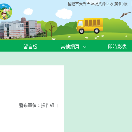
基隆市天外天垃圾資源回收(焚化)廠
留言板
其他網頁
即時影像
發布單位：
操作組
|