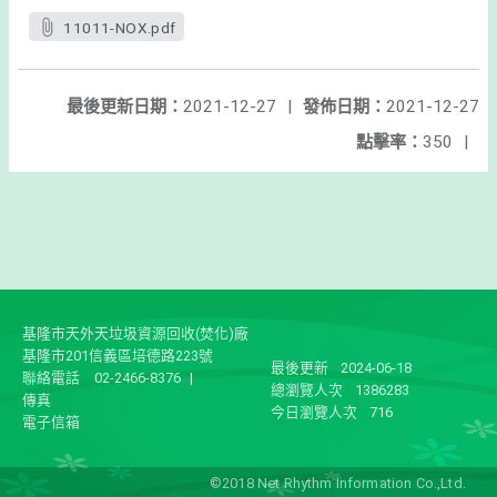
11011-NOX.pdf
最後更新日期：
2021-12-27
|
發佈日期：
2021-12-27
點擊率：
350
|
基隆市天外天垃圾資源回收(焚化)廠
基隆市201信義區培德路223號
最後更新
2024-06-18
聯絡電話
02-2466-8376
|
總瀏覽人次
1386283
傳真
今日瀏覽人次
716
電子信箱
©2018 Net Rhythm Information Co.,Ltd.