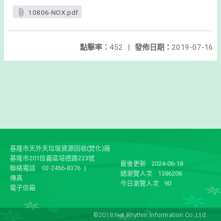
10806-NOX.pdf
點擊率：
452
|
發佈日期：
2019-07-16
基隆市天外天垃圾資源回收(焚化)廠
基隆市201信義區培德路223號
最後更新
2024-06-18
聯絡電話
02-2466-8376
|
總瀏覽人次
1386206
傳真
今日瀏覽人次
90
電子信箱
©2018 Net Rhythm Information Co.,Ltd.