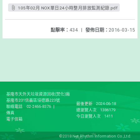
105年02月 NOX單日24小時整月排放監測紀錄.pdf
點擊率：
434
|
發佈日期：
2016-03-15
基隆市天外天垃圾資源回收(焚化)廠
基隆市201信義區培德路223號
最後更新
2024-06-18
聯絡電話
02-2466-8376
|
總瀏覽人次
1386179
傳真
今日瀏覽人次
1411
電子信箱
©2018 Net Rhythm Information Co.,Ltd.