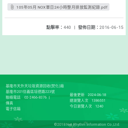
105年05月 NOX單日24小時整月排放監測紀錄.pdf
點擊率：
440
|
發佈日期：
2016-06-15
基隆市天外天垃圾資源回收(焚化)廠
基隆市201信義區培德路223號
最後更新
2024-06-18
聯絡電話
02-2466-8376
|
總瀏覽人次
1386551
傳真
今日瀏覽人次
1240
電子信箱
©2018 Net Rhythm Information Co.,Ltd.