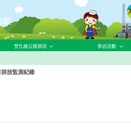
)廠
焚化廠公開資訊
參訪活動
月排放監測紀錄