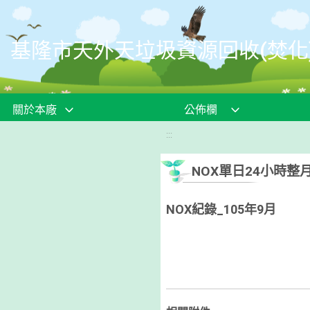
移至網頁之主要內容區位置
基隆市天外天垃圾資源回收(焚化
關於本廠
公佈欄
:::
NOX單日24小時整
NOX紀錄_105年9月