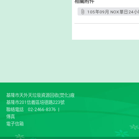
相關附件
105年09月 NOX單日24
基隆市天外天垃圾資源回收(焚化)廠
基隆市201信義區培德路223號
聯絡電話
02-2466-8376
|
傳真
電子信箱