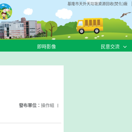
基隆市天外天垃圾資源回收(焚化)廠
即時影像
民意交流
發布單位：
操作組
|