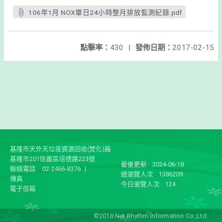
106年1月 NOX單日24小時整月排放監測紀錄.pdf
點擊率：
430
|
發佈日期：
2017-02-15
基隆市天外天垃圾資源回收(焚化)廠
基隆市201信義區培德路223號
最後更新
2024-06-18
聯絡電話
02-2466-8376
|
總瀏覽人次
1386209
傳真
今日瀏覽人次
124
電子信箱
©2018 Net Rhythm Information Co.,Ltd.