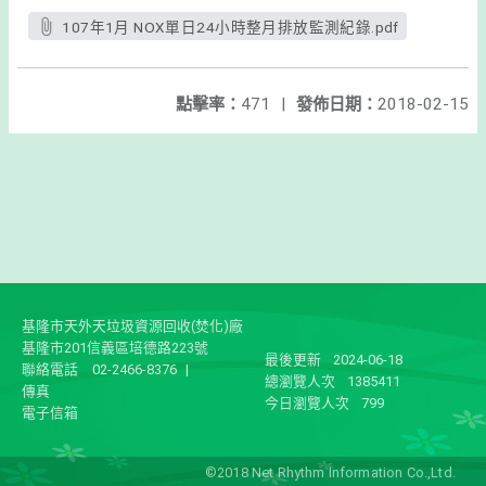
107年1月 NOX單日24小時整月排放監測紀錄.pdf
點擊率：
471
|
發佈日期：
2018-02-15
基隆市天外天垃圾資源回收(焚化)廠
基隆市201信義區培德路223號
最後更新
2024-06-18
聯絡電話
02-2466-8376
|
總瀏覽人次
1385411
傳真
今日瀏覽人次
799
電子信箱
©2018 Net Rhythm Information Co.,Ltd.