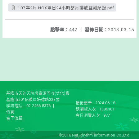
107年2月 NOX單日24小時整月排放監測紀錄.pdf
點擊率：
442
|
發佈日期：
2018-03-15
基隆市天外天垃圾資源回收(焚化)廠
基隆市201信義區培德路223號
最後更新
2024-06-18
聯絡電話
02-2466-8376
|
總瀏覽人次
1386301
傳真
今日瀏覽人次
977
電子信箱
©2018 Net Rhythm Information Co.,Ltd.