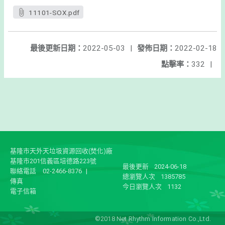
11101-SOX.pdf
最後更新日期：
2022-05-03
|
發佈日期：
2022-02-18
點擊率：
332
|
基隆市天外天垃圾資源回收(焚化)廠
基隆市201信義區培德路223號
最後更新
2024-06-18
聯絡電話
02-2466-8376
|
總瀏覽人次
1385785
傳真
今日瀏覽人次
1132
電子信箱
©2018 Net Rhythm Information Co.,Ltd.