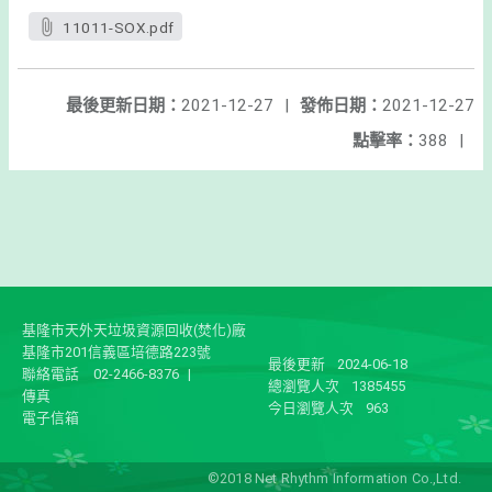
11011-SOX.pdf
最後更新日期：
2021-12-27
|
發佈日期：
2021-12-27
點擊率：
388
|
基隆市天外天垃圾資源回收(焚化)廠
基隆市201信義區培德路223號
最後更新
2024-06-18
聯絡電話
02-2466-8376
|
總瀏覽人次
1385455
傳真
今日瀏覽人次
963
電子信箱
©2018 Net Rhythm Information Co.,Ltd.