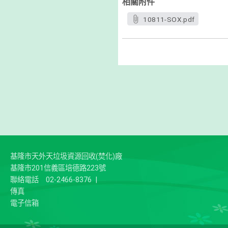
相關附件
10811-SOX.pdf
基隆市天外天垃圾資源回收(焚化)廠
基隆市201信義區培德路223號
聯絡電話
02-2466-8376
|
傳真
電子信箱