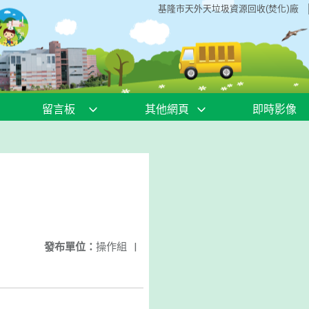
基隆市天外天垃圾資源回收(焚化)廠
留言板
其他網頁
即時影像
發布單位：
操作組
|