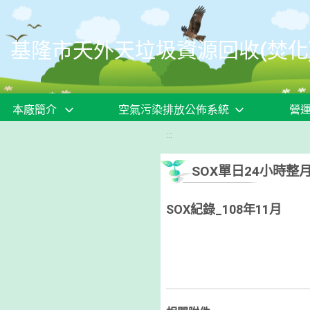
移至網頁之主要內容區位置
基隆市天外天垃圾資源回收(焚化
本廠簡介
空氣污染排放公佈系統
營
:::
SOX單日24小時整
SOX紀錄_108年11月