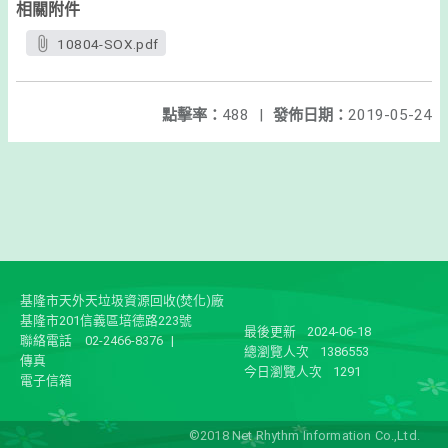
相關附件
10804-SOX.pdf
點擊率：
488
|
發佈日期：
2019-05-24
基隆市天外天垃圾資源回收(焚化)廠
基隆市201信義區培德路223號
最後更新
2024-06-18
聯絡電話
02-2466-8376
|
總瀏覽人次
1386553
傳真
今日瀏覽人次
1291
電子信箱
©2018 Net Rhythm Information Co.,Ltd.