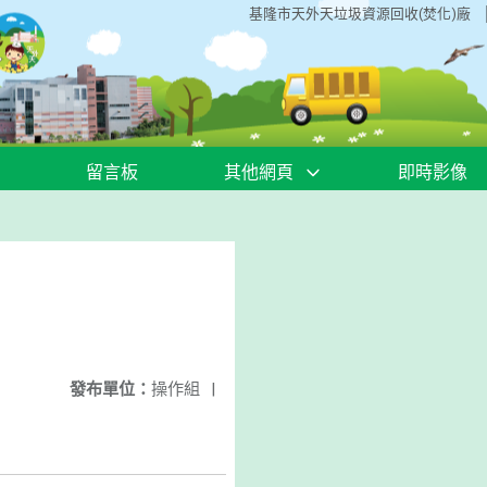
基隆市天外天垃圾資源回收(焚化)廠
留言板
其他網頁
即時影像
發布單位：
操作組
|