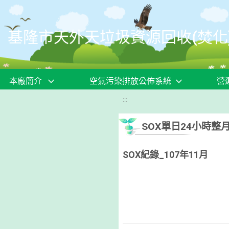
移至網頁之主要內容區位置
基隆市天外天垃圾資源回收(焚化
本廠簡介
空氣污染排放公佈系統
營
:::
SOX單日24小時整
SOX紀錄_107年11月