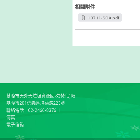
相關附件
10711-SOX.pdf
基隆市天外天垃圾資源回收(焚化)廠
基隆市201信義區培德路223號
聯絡電話
02-2466-8376
|
傳真
電子信箱