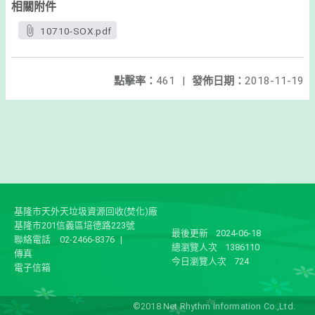
相關附件
10710-SOX.pdf
點擊率：
461
|
發佈日期：
2018-11-19
基隆市天外天垃圾資源回收(焚化)廠
基隆市201信義區培德路223號
最後更新
2024-06-18
聯絡電話
02-2466-8376
|
總瀏覽人次
1386110
傳真
今日瀏覽人次
724
電子信箱
©2018 Net Rhythm Information Co.,Ltd.