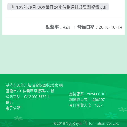
105年09月 SOX單日24小時整月排放監測紀錄.pdf
點擊率：
423
|
發佈日期：
2016-10-14
基隆市天外天垃圾資源回收(焚化)廠
基隆市201信義區培德路223號
最後更新
2024-06-18
聯絡電話
02-2466-8376
|
總瀏覽人次
1386307
傳真
今日瀏覽人次
1057
電子信箱
©2018 Net Rhythm Information Co.,Ltd.