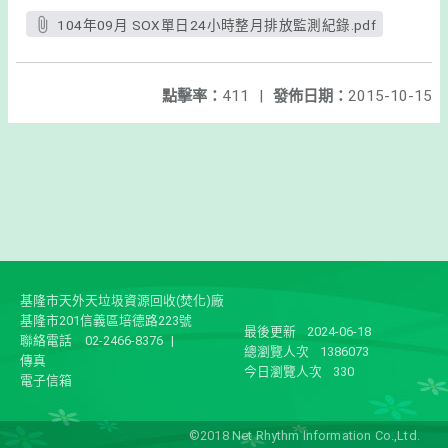
104年09月 SOX單日24小時整月排放監測紀錄.pdf
點擊率：
411
|
發佈日期：
2015-10-15
基隆市天外天垃圾資源回收(焚化)廠
基隆市201信義區培德路223號
最後更新
2024-06-18
聯絡電話
02-2466-8376
|
總瀏覽人次
1386073
傳真
今日瀏覽人次
330
電子信箱
©2018 Net Rhythm Information Co.,Ltd.