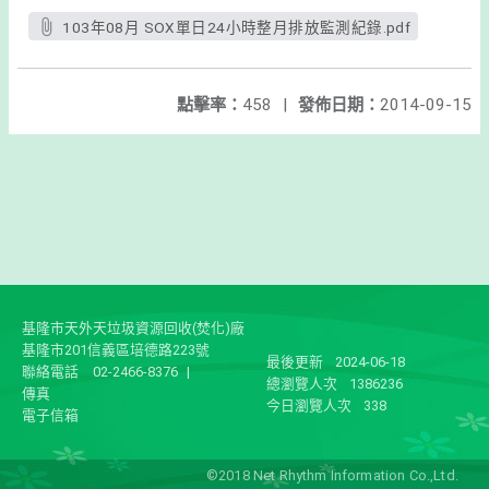
103年08月 SOX單日24小時整月排放監測紀錄.pdf
點擊率：
458
|
發佈日期：
2014-09-15
基隆市天外天垃圾資源回收(焚化)廠
基隆市201信義區培德路223號
最後更新
2024-06-18
聯絡電話
02-2466-8376
|
總瀏覽人次
1386236
傳真
今日瀏覽人次
338
電子信箱
©2018 Net Rhythm Information Co.,Ltd.