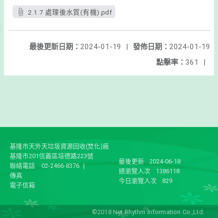
2.1.7 處理後水質(有機).pdf
最後更新日期：
2024-01-19
|
發佈日期：
2024-01-19
點擊率：
361
|
基隆市天外天垃圾資源回收(焚化)廠
基隆市201信義區培德路223號
最後更新
2024-06-18
聯絡電話
02-2466-8376
|
總瀏覽人次
1386118
傳真
今日瀏覽人次
829
電子信箱
©2018 Net Rhythm Information Co.,Ltd.