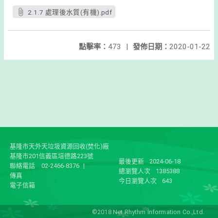
2.1.7 處理後水質(有機).pdf
點擊率：
473
|
發佈日期：
2020-01-22
基隆市天外天垃圾資源回收(焚化)廠
基隆市201信義區培德路223號
最後更新
2024-06-18
聯絡電話
02-2466-8376
|
總瀏覽人次
1385388
傳真
今日瀏覽人次
643
電子信箱
©2018 Net Rhythm Information Co.,Ltd.