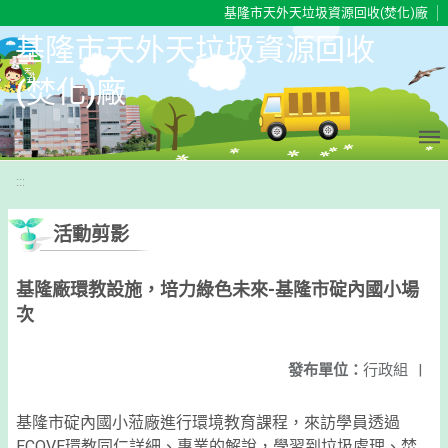
移至網頁之主要內容區位置
基隆市天外天垃圾資源回收(焚化)廠
基隆市天外天垃圾資源回收
(焚化)廠
:::
活動剪影
基隆廠環教設施，培力綠色未來-基隆市碇內國小場
次
發布單位：
行政組
|
基隆市碇內國小蒞廠進行環境教育課程，來訪學員透過
ECOVE環教同仁詳細、專業的解說，學習到垃圾處理、焚