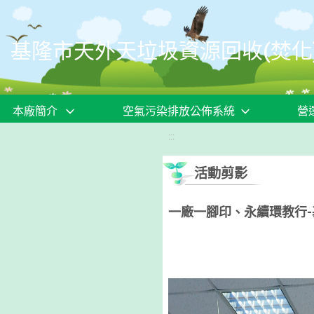
移至網頁之主要內容區位置
基隆市天外天垃圾資源回收(焚化
本廠簡介
空氣污染排放公佈系統
營
:::
活動剪影
一廠一腳印、永續環教行