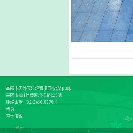
基隆市天外天垃圾資源回收(焚化)廠
基隆市201信義區培德路223號
聯絡電話
02-2466-8376
|
傳真
電子信箱