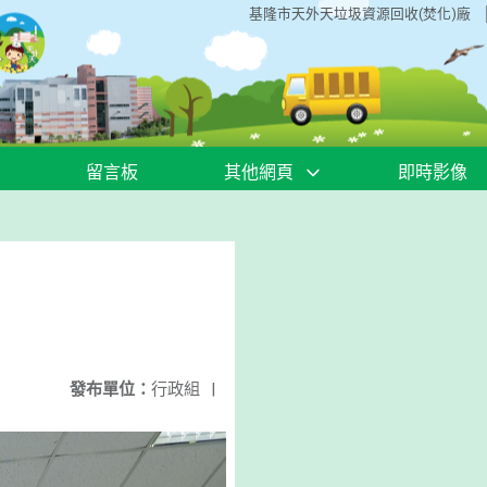
基隆市天外天垃圾資源回收(焚化)廠
留言板
其他網頁
即時影像
發布單位：
行政組
|