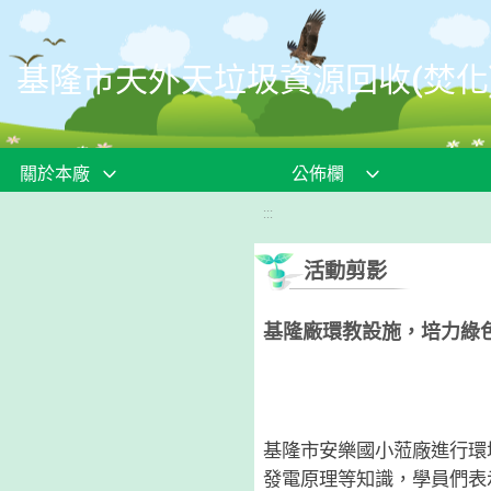
移至網頁之主要內容區位置
基隆市天外天垃圾資源回收(焚化
關於本廠
公佈欄
:::
活動剪影
基隆廠環教設施，培力綠
基隆市安樂國小蒞廠進行環
發電原理等知識，學員們表