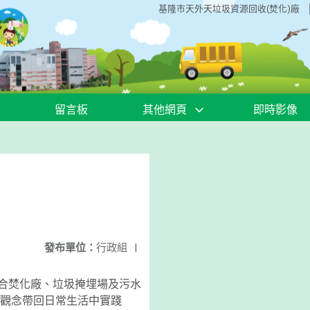
基隆市天外天垃圾資源回收(焚化)廠
留言板
其他網頁
即時影像
發布單位：
行政組
|
結合焚化廠、垃圾掩埋場及污水
觀念帶回日常生活中實踐