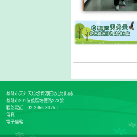
基隆市天外天垃圾資源回收(焚化)廠
基隆市201信義區培德路223號
聯絡電話
02-2466-8376
|
傳真
電子信箱