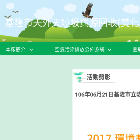
移至網頁之主要內容區位置
基隆市天外天垃圾資源回收(焚化
本廠簡介
空氣污染排放公佈系統
營
:::
活動剪影
106年06月21日基隆市