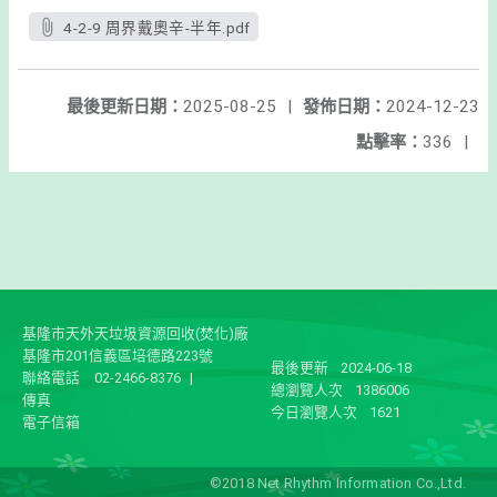
4-2-9 周界戴奧辛-半年.pdf
最後更新日期：
2025-08-25
|
發佈日期：
2024-12-23
點擊率：
336
|
基隆市天外天垃圾資源回收(焚化)廠
基隆市201信義區培德路223號
最後更新
2024-06-18
聯絡電話
02-2466-8376
|
總瀏覽人次
1386006
傳真
今日瀏覽人次
1621
電子信箱
©2018 Net Rhythm Information Co.,Ltd.