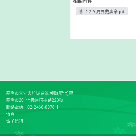
相關附件
2.2.9 周界戴奧辛.pdf
基隆市天外天垃圾資源回收(焚化)廠
基隆市201信義區培德路223號
聯絡電話
02-2466-8376
|
傳真
電子信箱