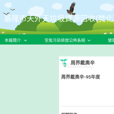
移至網頁之主要內容區位置
基隆市天外天垃圾資源回收(焚化
本廠簡介
空氣污染排放公佈系統
營
:::
周界戴奧辛
周界戴奧辛-95年度