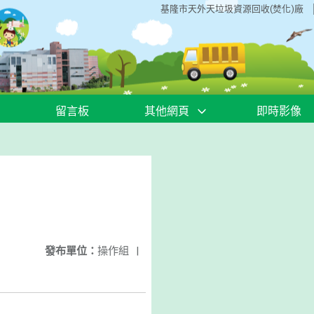
基隆市天外天垃圾資源回收(焚化)廠
留言板
其他網頁
即時影像
發布單位：
操作組
|