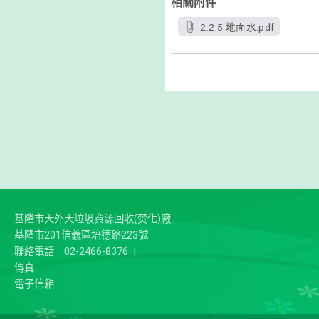
相關附件
2.2.5 地面水.pdf
基隆市天外天垃圾資源回收(焚化)廠
基隆市201信義區培德路223號
聯絡電話
02-2466-8376
|
傳真
電子信箱