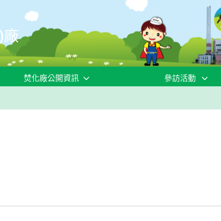
)廠
焚化廠公開資訊
參訪活動