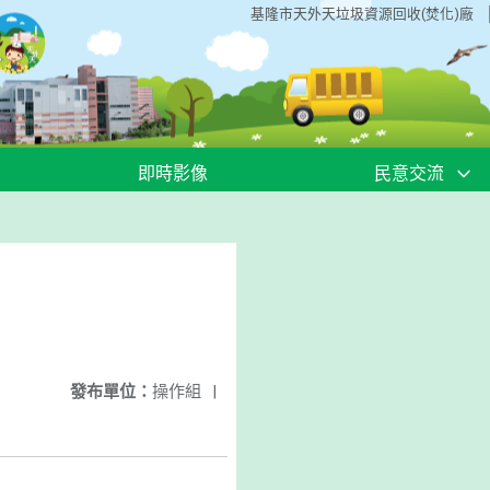
基隆市天外天垃圾資源回收(焚化)廠
即時影像
民意交流
發布單位：
操作組
|