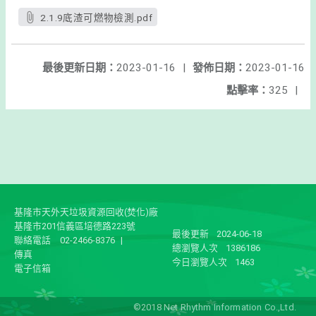
2.1.9底渣可燃物檢測.pdf
最後更新日期：
2023-01-16
|
發佈日期：
2023-01-16
點擊率：
325
|
基隆市天外天垃圾資源回收(焚化)廠
基隆市201信義區培德路223號
最後更新
2024-06-18
聯絡電話
02-2466-8376
|
總瀏覽人次
1386186
傳真
今日瀏覽人次
1463
電子信箱
©2018 Net Rhythm Information Co.,Ltd.